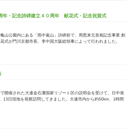
０周年・記念詩碑建立４０周年 献花式・記念祝賀式
亀山公園内にある「雨中嵐山」詩碑前で、周恩来元首相記念事業 創
献花式が門川京都市長、李中国大阪総領事によって行われました。
告
東京で開催された大連金石灘国家リゾート区の説明会を受けて、日中発
、13日現地を視察訪問してきました。大連市内から約50km、1時間