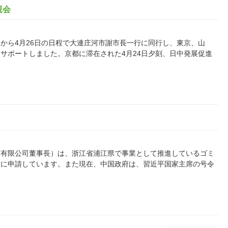
親会
2日から4月26日の日程で大連庄河市謝市長一行に同行し、東京、山
サポートしました。京都に滞在された4月24日夕刻、日中発展促進
技有限公司董事長）は、浙江省浦江県で事業として推進しているゴミ
省に申請しています。また現在、中国政府は、習近平国家主席の号令