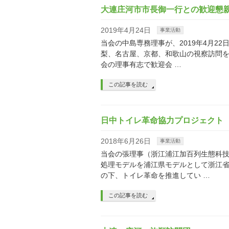
大連庄河市市長御一行との歓迎懇
2019年4月24日
事業活動
当会の中島専務理事が、2019年4月2
梨、名古屋、京都、和歌山の視察訪問を
会の理事有志で歓迎会 …
この記事を読む
日中トイレ革命協力プロジェクト
2018年6月26日
事業活動
当会の張理事（浙江浦江加百列生態科
処理モデルを浦江県モデルとして浙江
の下、トイレ革命を推進してい …
この記事を読む