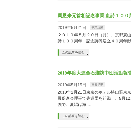
周恩来元首相記念事業 創詩１０
2019年5月21日
事業活動
２０１９年５月２０日（月）、京都嵐山
詩１００周年・記念詩碑建立４０周年
この記事を読む
2019年度大連金石灘訪中団活動報
2019年5月15日
事業活動
2019年2月21日東京のホテル椿山荘
展促進会理事で先遣団を組織し、5月12
強で、夏場は海 …
この記事を読む