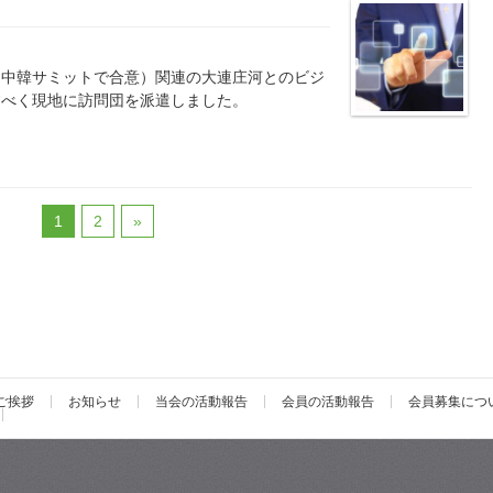
日中韓サミットで合意）関連の大連庄河とのビジ
すべく現地に訪問団を派遣しました。
1
2
»
ご挨拶
お知らせ
当会の活動報告
会員の活動報告
会員募集につ