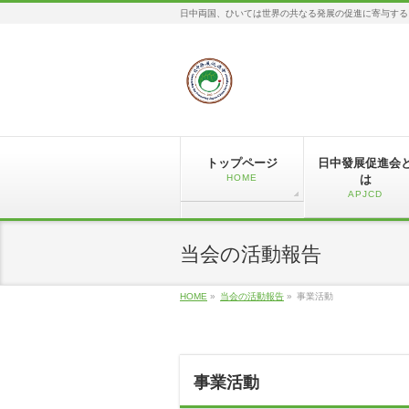
日中両国、ひいては世界の共なる発展の促進に寄与する
トップページ
日中發展促進会
HOME
は
APJCD
当会の活動報告
HOME
»
当会の活動報告
»
事業活動
事業活動