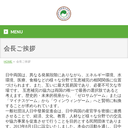
MENU
会長ご挨拶
HOME
»
会長ご挨拶
日中両国は、異なる発展段階にありながら、エネルギー環境、水
環境、医療、食糧などの様々な分野で互恵補完の相関関係に位置
づけられます。また、互いに最大貿易国であり、必要不可欠な市
場です。 互恵補完の協力は両国の唯一で最善の選択肢であると
考えます。歴史的・未来的視座から、「ゼロサムゲーム」または
「マイナスゲーム」から「ウィンウィンゲーム」へと賢明に転換
することが求められています。
一般社団法人日中發展促進会は、日中両国の産官学を密接に連携
させることで、経済、文化、教育、人材など様々な分野での交流
や協力事業を促進させて行うことを目的とする民間団体でありま
す。2013年8月1日に設立いたしました。本会の活動を通し、日中