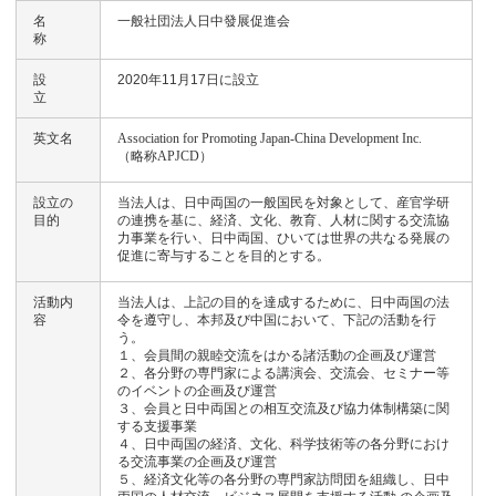
名
一般社団法人日中發展促進会
称
設
2020年11月17日に設立
立
英文名
Association for Promoting Japan-China Development Inc.
（略称APJCD）
設立の
当法人は、日中両国の一般国民を対象として、産官学研
目的
の連携を基に、経済、文化、教育、人材に関する交流協
力事業を行い、日中両国、ひいては世界の共なる発展の
促進に寄与することを目的とする。
活動内
当法人は、上記の目的を達成するために、日中両国の法
容
令を遵守し、本邦及び中国において、下記の活動を行
う。
１、会員間の親睦交流をはかる諸活動の企画及び運営
２、各分野の専門家による講演会、交流会、セミナー等
のイベントの企画及び運営
３、会員と日中両国との相互交流及び協力体制構築に関
する支援事業
４、日中両国の経済、文化、科学技術等の各分野におけ
る交流事業の企画及び運営
５、経済文化等の各分野の専門家訪問団を組織し、日中